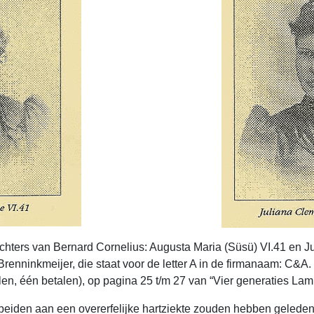
ochters van Bernard Cornelius: Augusta Maria (Süsü) VI.41 en J
renninkmeijer, die staat voor de letter A in de firmanaam: C&A
en, één betalen), op pagina 25 t/m 27 van “Vier generaties Lampe
 beiden aan een overerfelijke hartziekte zouden hebben geleden