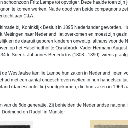
 schoonzoon Fritz Lampe tot opvolger. Deze haalde toen zijn j
gnon te komen werken. Na de dood van beide compagnons zette
verkocht aan C&A.
egitimatie bij Koninklijk Besluit in 1895 Nederlander geworde
it Mettingen naar Nederland liet overkomen en moest zijn gezin
welijk en de daaruit geboren kinderen onwettig, althans voor d
aven op het Hase­friedhof te Osnabrück. Vader Hermann August 
34 te Sneek: Johannes Benedictus (1808 - 1890), wiens praalgr
 de Westfaalse familie Lampe hun zaken in Nederland lieten volg
had met een aantal ongeschreven wetten in hun handels­cultuur 
rland (damesconfectie) voort­gekomen, die hun zaken in 1969 
m van de 6de generatie. Zij behielden de Nederlandse nationalit
n Dortmund en Rudolf in Münster.