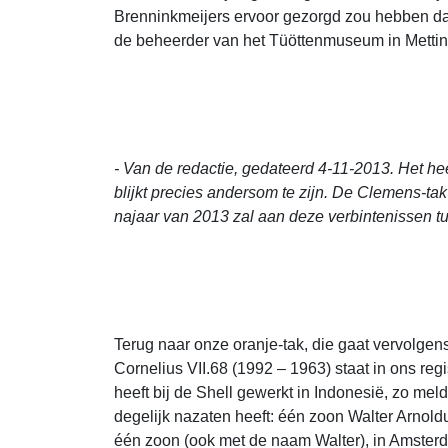
Brenninkmeijers ervoor gezorgd zou hebben dat 
de beheerder van het Tüöttenmuseum in Mettinge
- Van de redactie, gedateerd 4-11-2013. Het h
blijkt precies andersom te zijn. De Clemens-tak
najaar van 2013 zal aan deze verbinteni
ssen t
Terug naar onze oranje-tak, die gaat vervolgen
Cornelius VII.68 (1992 – 1963) staat in ons re
heeft bij de Shell gewerkt in Indonesië, zo mel
degelijk nazaten heeft: één zoon Walter Arnoldu
één zoon (ook met de naam Walter), in Amsterd