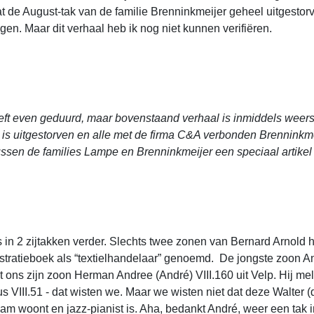
de August-tak van de familie Brenninkmeijer geheel uitgestorve
n. Maar dit verhaal heb ik nog niet kunnen verifiëren.
eeft even geduurd, maar bovenstaand verhaal is inmiddels weers
 is uitgestorven en alle met de firma C&A verbonden Brenninkmeij
ussen de families Lampe en Brenninkmeijer een speciaal artikel
s in 2 zijtakken verder. Slechts twee zonen van Bernard Arnol
gistratieboek als “textielhandelaar” genoemd. De jongste zoon A
dt ons zijn zoon Herman Andree (André) VIII.160 uit Velp. Hij m
s VIII.51 - dat wisten we. Maar we wisten niet dat deze Walter (
am woont en jazz-pianist is. Aha, bedankt André, weer een tak 