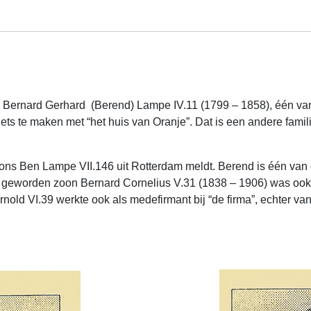
an Bernard Gerhard (Berend) Lampe IV.11 (1799 – 1858), één va
iets te maken met “het huis van Oranje”. Dat is een andere famili
ls ons Ben Lampe VII.146 uit Rotterdam meldt. Berend is één va
 geworden zoon Bernard Cornelius V.31 (1838 – 1906) was ook 
ld VI.39 werkte ook als medefirmant bij “de firma”, echter vanaf