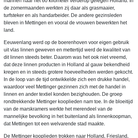
mannen naar het 60 kilometer verderop gelegen Holland. In
de zomermaanden werkten zij daar als grasmaaier,
turfsteker en als handarbeider. De andere gezinsleden
bleven in Mettingen en vooral de vrouwen bewerkten het
land.
Eeuwenlang werd op de boerenhoven voor eigen gebruik
uit vlas linnen geweven en mettertijd werd de kwaliteit van
dit linnen steeds beter. Daarom was het ook niet vreemd,
dat deze linnen producten in Holland al gauw bekendheid
kregen en in steeds grotere hoeveelheden werden gekocht.
In de loop van de tijd ontwikkelde zich een drukke handel,
waardoor veel Mettinger gezinnen zich met de handel in
linnen en ander textiel konden bezighouden. De groep
rondtrekkende Mettinger kooplieden nam toe. In de bloeitijd
van de marskramers werkte het merendeel van de
mannelijke bevolking in het buitenland als linnen­koopman,
dat Mettingen tot een wel­varende stad maakte.
De Mettinger koop­lieden trokken naar Holland, Friesland,