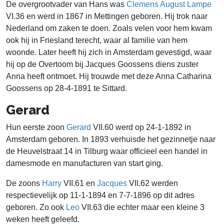
De overgrootvader van Hans was
Clemens August Lampe
VI.36 en werd in 1867 in Mettingen geboren. Hij trok naar
Nederland om zaken te doen. Zoals velen voor hem kwam
ook hij in Friesland terecht, waar al familie van hem
woonde. Later heeft hij zich in Amsterdam gevestigd, waar
hij op de Overtoom bij Jacques Goossens diens zuster
Anna heeft ontmoet. Hij trouwde met deze Anna Catharina
Goossens op 28-4-1891 te Sittard.
Gerard
Hun eerste zoon
Gerard
VII.60 werd op 24-1-1892 in
Amsterdam geboren. In 1893 verhuisde het gezinnetje naar
de Heuvelstraat 14 in Tilburg waar officieel een handel in
damesmode en manufacturen van start ging.
De zoons
Harry
VII.61 en
Jacques
VII.62 werden
respectievelijk op 11-1-1894 en 7-7-1896 op dit adres
geboren. Zo ook
Leo
VII.63 die echter maar een kleine 3
weken heeft geleefd.